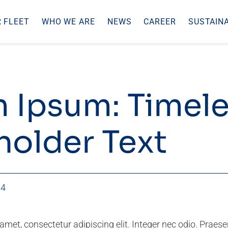
 FLEET
WHO WE ARE
NEWS
CAREER
SUSTAINA
 Ipsum: Timel
holder Text
24
met, consectetur adipiscing elit. Integer nec odio. Praese