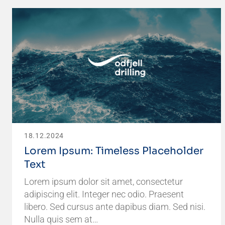
18.12.2024
Lorem Ipsum: Timeless Placeholder
Text
Lorem ipsum dolor sit amet, consectetur
adipiscing elit. Integer nec odio. Praesent
libero. Sed cursus ante dapibus diam. Sed nisi.
Nulla quis sem at…