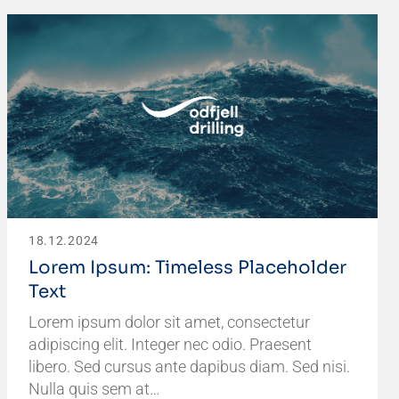
18.12.2024
Lorem Ipsum: Timeless Placeholder
Text
Lorem ipsum dolor sit amet, consectetur
adipiscing elit. Integer nec odio. Praesent
libero. Sed cursus ante dapibus diam. Sed nisi.
Nulla quis sem at…