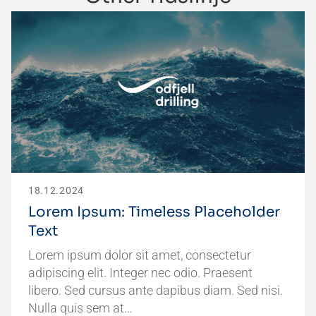
18.12.2024
Lorem Ipsum: Timeless Placeholder
Text
Lorem ipsum dolor sit amet, consectetur
adipiscing elit. Integer nec odio. Praesent
libero. Sed cursus ante dapibus diam. Sed nisi.
Nulla quis sem at…