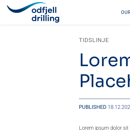
OUR
Skip
to
TIDSLINJE
content
Lorem
Place
PUBLISHED
18.12.20
Lorem ipsum dolor sit a