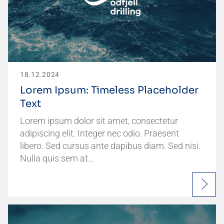
18.12.2024
Lorem Ipsum: Timeless Placeholder
Text
Lorem ipsum dolor sit amet, consectetur
adipiscing elit. Integer nec odio. Praesent
libero. Sed cursus ante dapibus diam. Sed nisi.
Nulla quis sem at…