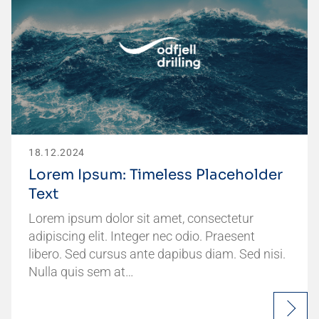
18.12.2024
Lorem Ipsum: Timeless Placeholder
Text
Lorem ipsum dolor sit amet, consectetur
adipiscing elit. Integer nec odio. Praesent
libero. Sed cursus ante dapibus diam. Sed nisi.
Nulla quis sem at…