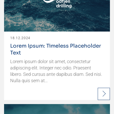
18.12.2024
Lorem Ipsum: Timeless Placeholder
Text
Lorem ipsum dolor sit amet, consectetur
adipiscing elit. Integer nec odio. Praesent
libero. Sed cursus ante dapibus diam. Sed nisi.
Nulla quis sem at…