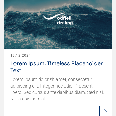
18.12.2024
Lorem Ipsum: Timeless Placeholder
Text
Lorem ipsum dolor sit amet, consectetur
adipiscing elit. Integer nec odio. Praesent
libero. Sed cursus ante dapibus diam. Sed nisi.
Nulla quis sem at…